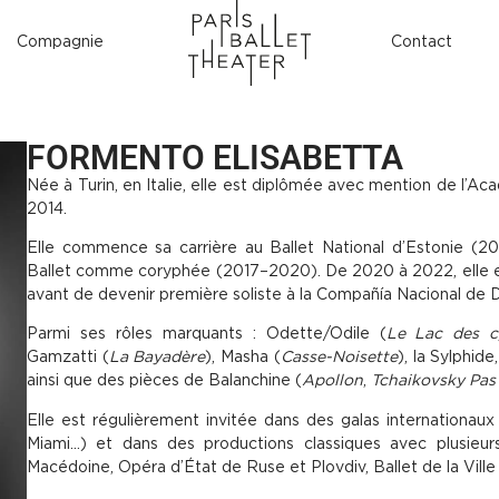
Compagnie
Contact
FORMENTO ELISABETTA
Née à Turin, en Italie, elle est diplômée avec mention de l’A
2014.
Elle commence sa carrière au Ballet National d’Estonie (201
Ballet comme coryphée (2017–2020). De 2020 à 2022, elle est
avant de devenir première soliste à la Compañía Nacional de
Parmi ses rôles marquants : Odette/Odile (
Le Lac des c
Gamzatti (
La Bayadère
), Masha (
Casse-Noisette
), la Sylphid
ainsi que des pièces de Balanchine (
Apollon
,
Tchaikovsky Pas
Elle est régulièrement invitée dans des galas internationau
Miami…) et dans des productions classiques avec plusie
Macédoine, Opéra d’État de Ruse et Plovdiv, Ballet de la Ville