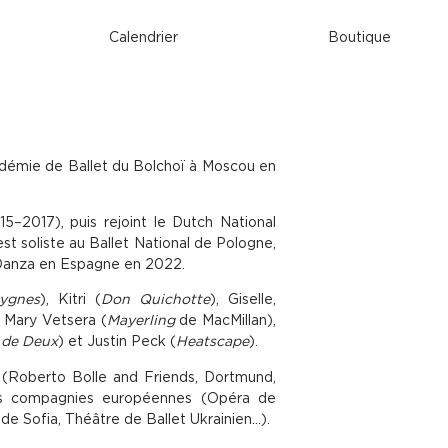
Calendrier
Boutique
cadémie de Ballet du Bolchoï à Moscou en
5–2017), puis rejoint le Dutch National
 soliste au Ballet National de Pologne,
 Danza en Espagne en 2022.
ygnes
), Kitri (
Don Quichotte
), Giselle,
e, Mary Vetsera (
Mayerling
de MacMillan),
 de Deux
) et Justin Peck (
Heatscape
).
x (Roberto Bolle and Friends, Dortmund,
urs compagnies européennes (Opéra de
 de Sofia, Théâtre de Ballet Ukrainien…).